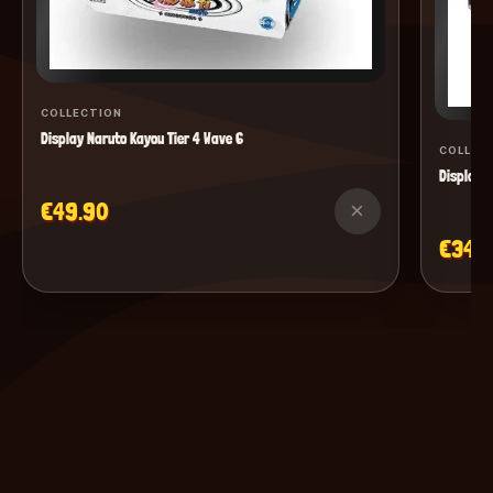
COLLECTION
Display Naruto Kayou Tier 4 Wave 6
COLLEC
Display M
€49.90
×
€34.