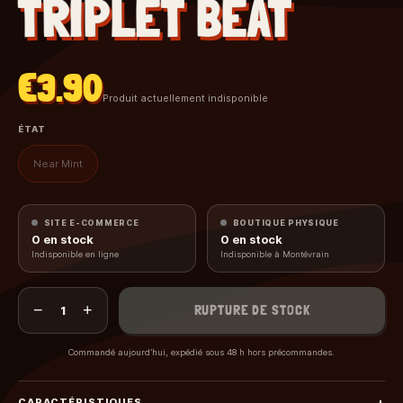
TRIPLET BEAT
€3.90
Produit actuellement indisponible
ÉTAT
Near Mint
SITE E-COMMERCE
BOUTIQUE PHYSIQUE
0
en stock
0
en stock
Indisponible en ligne
Indisponible à Montévrain
−
+
RUPTURE DE STOCK
1
Commandé aujourd’hui, expédié sous 48 h hors précommandes.
CARACTÉRISTIQUES
+