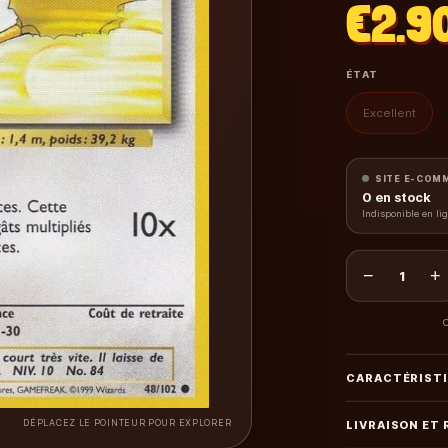
€2.9
ÉTAT
Excellent
SITE E-COM
0
en stock
Indisponible en li
−
+
1
C
CARACTÉRIST
DÉPLACEZ LE POINTEUR POUR EXPLORER
LIVRAISON ET