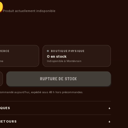
0
Produit actuellement indisponible
MERCE
BOUTIQUE PHYSIQUE
0
en stock
gne
Indisponible à Montévrain
RUPTURE DE STOCK
ommandé aujourd’hui, expédié sous 48 h hors précommandes.
IQUES
+
 RETOURS
+