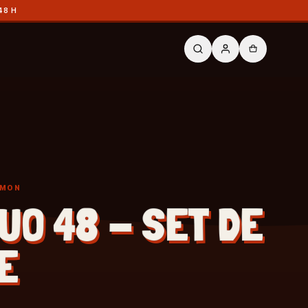
48 H
ÉMON
UO 48 - SET DE
E