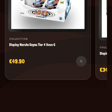
COLLECTION
Display Naruto Kayou Tier 4 Wave 6
COLLEC
Display M
€49.90
×
€34.