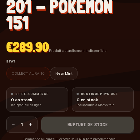
201 - POKEMON
151
€289.90
Produit actuellement indisponible
ÉTAT
COLLECT AURA 10
Near Mint
SITE E-COMMERCE
BOUTIQUE PHYSIQUE
0
en stock
0
en stock
Indisponible en ligne
Indisponible à Montévrain
−
+
RUPTURE DE STOCK
1
Commandé aujourd’hui, expédié sous 48 h hors précommandes.