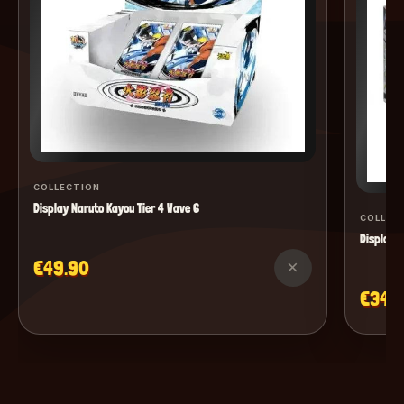
COLLECTION
Display Naruto Kayou Tier 4 Wave 6
COLLEC
Display M
€49.90
×
€34.