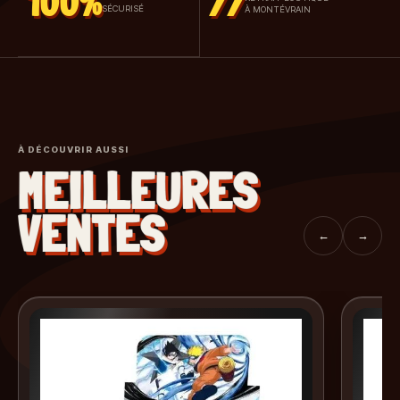
100%
77
SÉCURISÉ
À MONTÉVRAIN
À DÉCOUVRIR AUSSI
MEILLEURES
VENTES
←
→