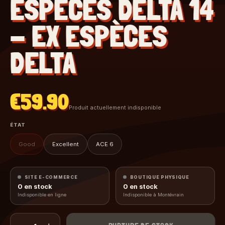
ESPÈCES DELTA 14
- EX ESPÈCES
DELTA
€59.90
Produit actuellement indisponible
ÉTAT
Good
Excellent
ACE 6
SITE E-COMMERCE
BOUTIQUE PHYSIQUE
0
en stock
0
en stock
Indisponible en ligne
Indisponible à Montévrain