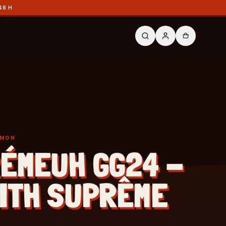
48 H
ÉMON
ÉMEUH GG24 -
ITH SUPRÊME