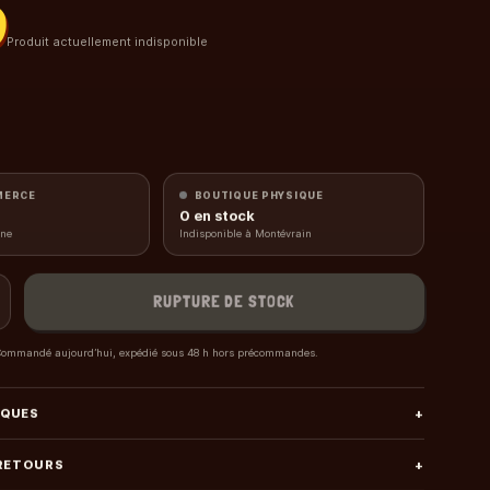
0
Produit actuellement indisponible
MERCE
BOUTIQUE PHYSIQUE
0
en stock
gne
Indisponible à Montévrain
RUPTURE DE STOCK
ommandé aujourd’hui, expédié sous 48 h hors précommandes.
IQUES
+
 RETOURS
+