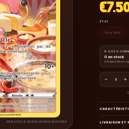
€7.5
ÉTAT
Near Mint
SITE E-COM
0
en stock
Indisponible en li
−
+
1
C
CARACTÉRIST
DÉPLACEZ LE POINTEUR POUR EXPLORER
LIVRAISON ET