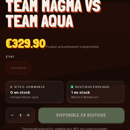
TEAM MAGMA VS
TEAM AQUA
€329.90
Produit actuellement indisponible
ÉTAT
Excellent
SITE E-COMMERCE
BOUTIQUE PHYSIQUE
0
en stock
1
en stock
Indisponible en ligne
Retrait à Montévrain
−
+
DISPONIBLE EN BOUTIQUE
1
Commandé aujourd’hui, expédié sous 48 h hors précommandes.