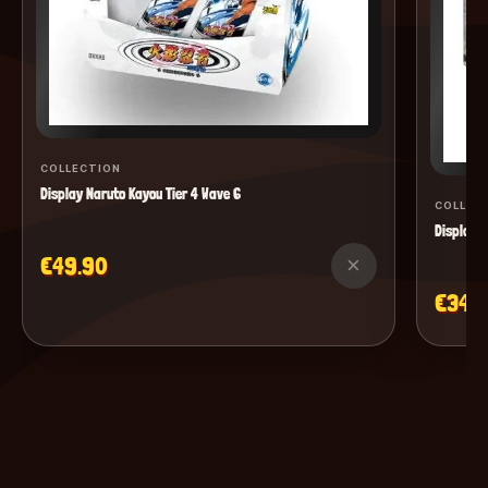
COLLECTION
Display Naruto Kayou Tier 4 Wave 6
COLLEC
Display M
€49.90
×
€34.