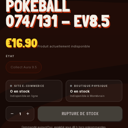
POKEBALL
074/131 - EV8.5
€16.90
Produit actuellement indisponible
ÉTAT
Collect Aura 9.5
SITE E-COMMERCE
BOUTIQUE PHYSIQUE
0
en stock
0
en stock
Indisponible en ligne
Indisponible à Montévrain
−
+
RUPTURE DE STOCK
1
Commandé aujourd’hui, expédié sous 48 h hors précommandes.