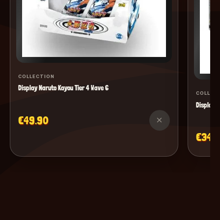
COLLECTION
Display Naruto Kayou Tier 4 Wave 6
COLLEC
Display M
€49.90
×
€34.