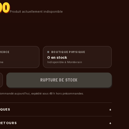
00
Produit actuellement indisponible
MERCE
BOUTIQUE PHYSIQUE
0
en stock
gne
Indisponible à Montévrain
RUPTURE DE STOCK
ommandé aujourd’hui, expédié sous 48 h hors précommandes.
IQUES
+
 RETOURS
+