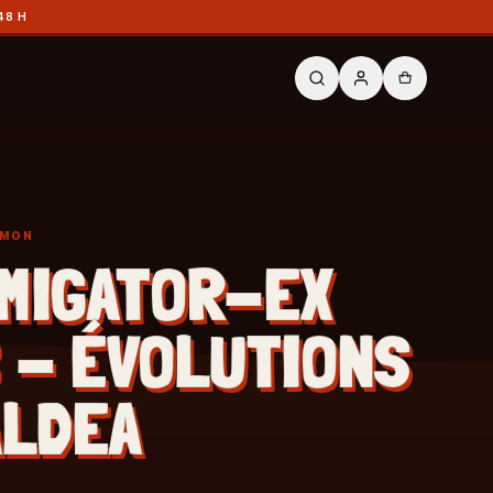
48 H
ÉMON
MIGATOR-EX
 - ÉVOLUTIONS
ALDEA