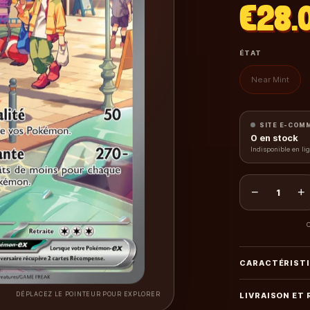
€28.
ÉTAT
Near Mint
SITE E-COM
0
en stock
Indisponible en li
−
+
1
C
CARACTÉRIST
DÉPLACEZ LE POINTEUR POUR EXPLORER
LIVRAISON ET