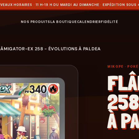
VEAUX HORAIRES · 11 H–19 H DU MARDI AU DIMANCHE · EXPÉDITION SOUS 
NOS PRODUITS
LA BOUTIQUE
CALENDRIER
FIDÉLITÉ
LÂMIGATOR-EX 258 - ÉVOLUTIONS À PALDEA
MIKOPE
· POK
FLÂ
258
À P