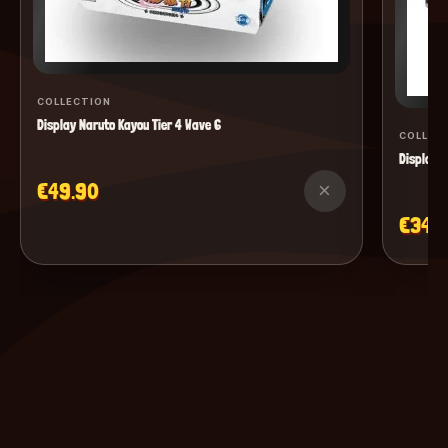
COLLECTION
Display Naruto Kayou Tier 4 Wave 6
COLLEC
Display M
€49.90
×
€34.