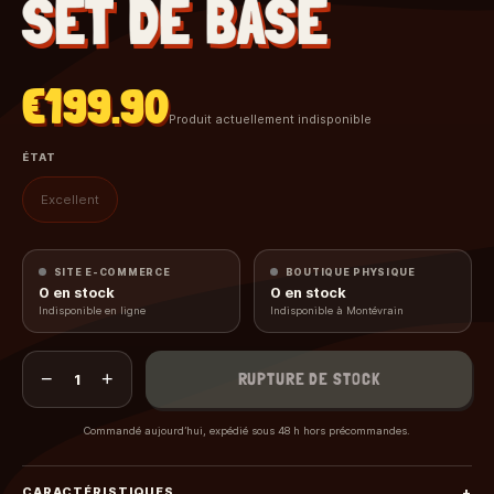
SET DE BASE
€199.90
Produit actuellement indisponible
ÉTAT
Excellent
SITE E-COMMERCE
BOUTIQUE PHYSIQUE
0
en stock
0
en stock
Indisponible en ligne
Indisponible à Montévrain
−
+
RUPTURE DE STOCK
1
Commandé aujourd’hui, expédié sous 48 h hors précommandes.
CARACTÉRISTIQUES
+