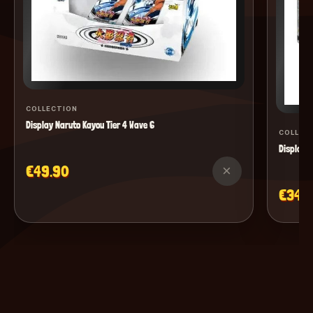
COLLECTION
Display Naruto Kayou Tier 4 Wave 6
COLLEC
Display M
€49.90
×
€34.