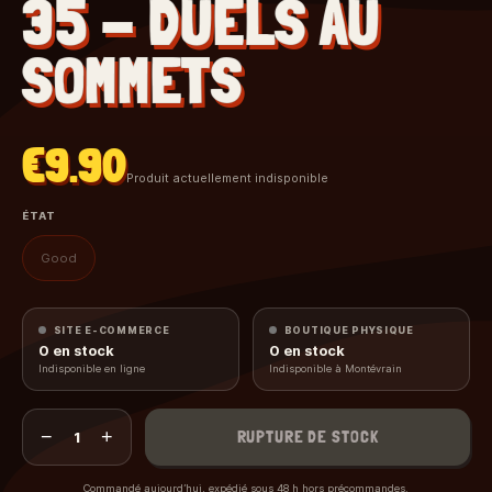
35 - DUELS AU
SOMMETS
€9.90
Produit actuellement indisponible
ÉTAT
Good
SITE E-COMMERCE
BOUTIQUE PHYSIQUE
0
en stock
0
en stock
Indisponible en ligne
Indisponible à Montévrain
−
+
RUPTURE DE STOCK
1
Commandé aujourd’hui, expédié sous 48 h hors précommandes.