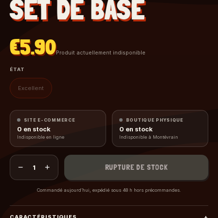
SET DE BASE
€5.90
Produit actuellement indisponible
ÉTAT
Excellent
SITE E-COMMERCE
BOUTIQUE PHYSIQUE
0
en stock
0
en stock
Indisponible en ligne
Indisponible à Montévrain
−
+
RUPTURE DE STOCK
1
Commandé aujourd’hui, expédié sous 48 h hors précommandes.
CARACTÉRISTIQUES
+