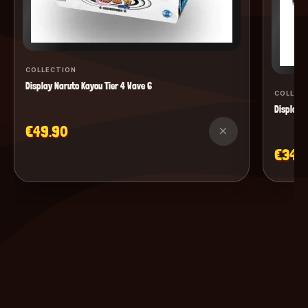
COLLECTION
Display Naruto Kayou Tier 4 Wave 6
COLLEC
Display M
€49.90
×
€34.