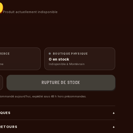
0
Produit actuellement indisponible
MERCE
BOUTIQUE PHYSIQUE
0
en stock
gne
Indisponible à Montévrain
RUPTURE DE STOCK
ommandé aujourd’hui, expédié sous 48 h hors précommandes.
IQUES
+
 RETOURS
+