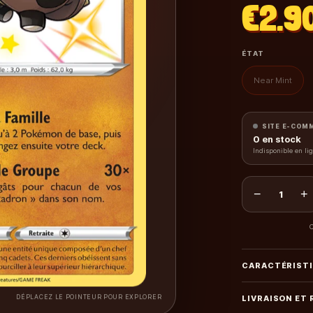
€2.9
ÉTAT
Near Mint
SITE E-COM
0
en stock
Indisponible en li
−
+
1
C
CARACTÉRIST
DÉPLACEZ LE POINTEUR POUR EXPLORER
LIVRAISON ET