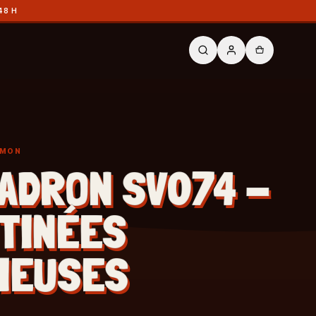
48 H
ÉMON
ADRON SV074 -
TINÉES
IEUSES