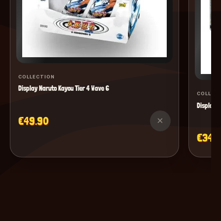
COLLECTION
Display Naruto Kayou Tier 4 Wave 6
COLLEC
Display M
€49.90
×
€34.