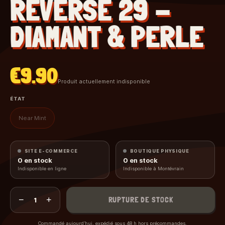
REVERSE 29 -
DIAMANT & PERLE
€9.90
Produit actuellement indisponible
ÉTAT
Near Mint
SITE E-COMMERCE
BOUTIQUE PHYSIQUE
0
en stock
0
en stock
Indisponible en ligne
Indisponible à Montévrain
−
+
RUPTURE DE STOCK
1
Commandé aujourd’hui, expédié sous 48 h hors précommandes.