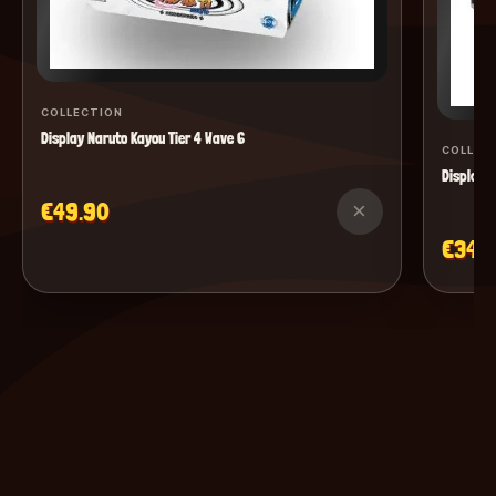
COLLECTION
Display Naruto Kayou Tier 4 Wave 6
COLLEC
Display M
€49.90
×
€34.