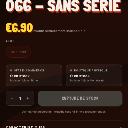
066 - SANS SÉRIE
€6.90
Produit actuellement indisponible
ÉTAT
Near Mint
SITE E-COMMERCE
BOUTIQUE PHYSIQUE
0
en stock
0
en stock
Indisponible en ligne
Indisponible à Montévrain
−
+
RUPTURE DE STOCK
1
Commandé aujourd’hui, expédié sous 48 h hors précommandes.
CARACTÉRISTIQUES
+