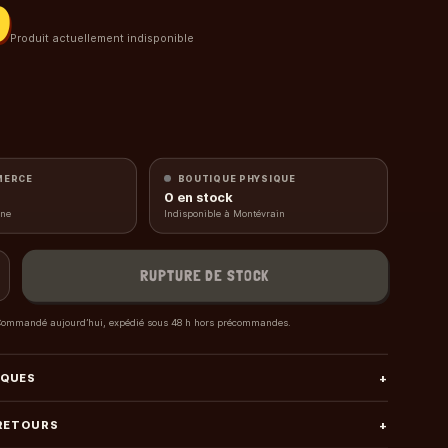
0
Produit actuellement indisponible
MERCE
BOUTIQUE PHYSIQUE
0
en stock
gne
Indisponible à Montévrain
RUPTURE DE STOCK
ommandé aujourd’hui, expédié sous 48 h hors précommandes.
IQUES
+
 RETOURS
+