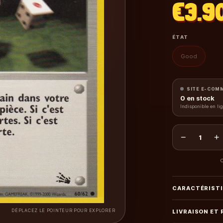
€3.9
ÉTAT
Good
SITE E-COM
0
en stock
Indisponible en li
−
+
1
C
CARACTÉRIST
DÉPLACEZ LE POINTEUR POUR EXPLORER
LIVRAISON ET