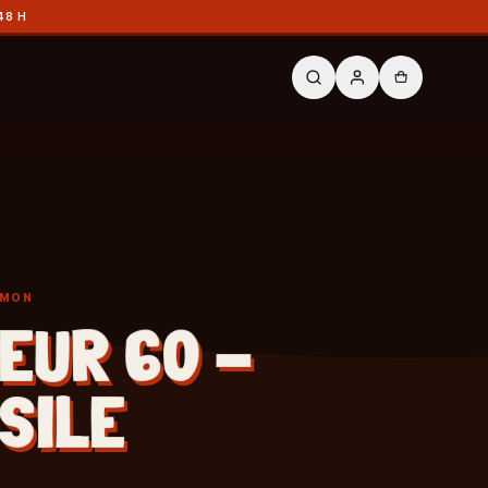
48 H
ÉMON
EUR 60 -
SILE