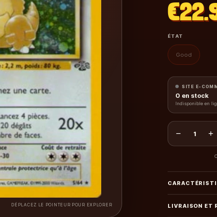
€22.
ÉTAT
Good
SITE E-COM
0
en stock
Indisponible en li
−
+
1
C
CARACTÉRIST
DÉPLACEZ LE POINTEUR POUR EXPLORER
LIVRAISON ET