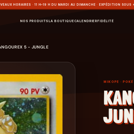
VEAUX HORAIRES · 11 H–19 H DU MARDI AU DIMANCHE · EXPÉDITION SOUS 
NOS PRODUITS
LA BOUTIQUE
CALENDRIER
FIDÉLITÉ
ANGOUREX 5 - JUNGLE
MIKOPE
· POK
KAN
JUN