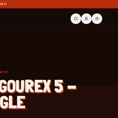
48 H
ÉMON
GOUREX 5 -
GLE