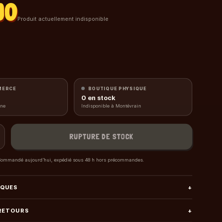
90
Produit actuellement indisponible
MERCE
BOUTIQUE PHYSIQUE
0
en stock
gne
Indisponible à Montévrain
RUPTURE DE STOCK
ommandé aujourd’hui, expédié sous 48 h hors précommandes.
IQUES
+
 RETOURS
+