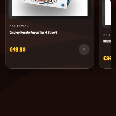
COLLECTION
Display Naruto Kayou Tier 4 Wave 6
COLLEC
Display M
€49.90
×
€34.