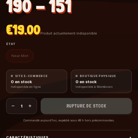
190 - 151
€19.00
Produit actuellement indisponible
ÉTAT
Near Mint
SITE E-COMMERCE
BOUTIQUE PHYSIQUE
0
en stock
0
en stock
Indisponible en ligne
Indisponible à Montévrain
−
+
RUPTURE DE STOCK
1
Commandé aujourd’hui, expédié sous 48 h hors précommandes.
CARACTÉRISTIQUES
+