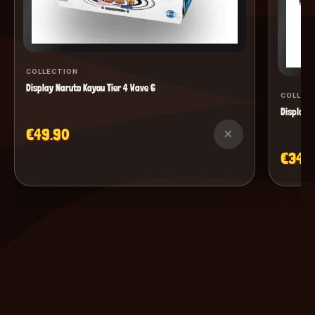
COLLECTION
Display Naruto Kayou Tier 4 Wave 6
COLLEC
Display M
€49.90
×
€34.