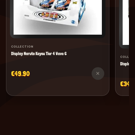
COLLECTION
Display Naruto Kayou Tier 4 Wave 6
COLLEC
Display M
€49.90
×
€34.