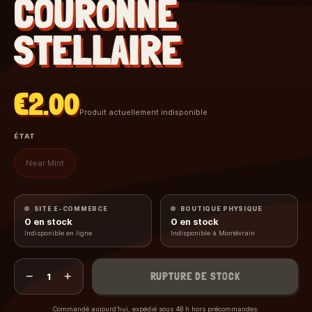
COURONNE
STELLAIRE
€2.00
Produit actuellement indisponible
ÉTAT
Near Mint
SITE E-COMMERCE
BOUTIQUE PHYSIQUE
0
en stock
0
en stock
Indisponible en ligne
Indisponible à Montévrain
−
+
RUPTURE DE STOCK
1
Commandé aujourd’hui, expédié sous 48 h hors précommandes.