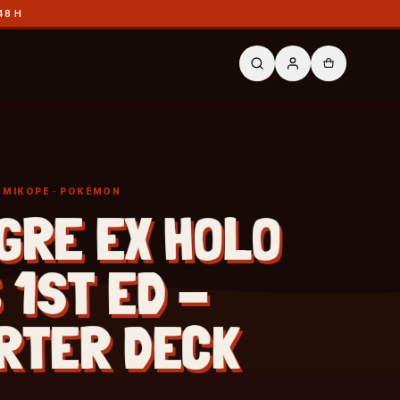
48 H
Y MIKOPE
· POKÉMON
GRE EX HOLO
 1ST ED -
RTER DECK