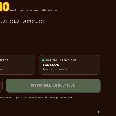
90
Produit actuellement indisponible
 006 1st ED - Starter Deck
MERCE
BOUTIQUE PHYSIQUE
1
en stock
gne
Retrait à Montévrain
DISPONIBLE EN BOUTIQUE
ommandé aujourd’hui, expédié sous 48 h hors précommandes.
+