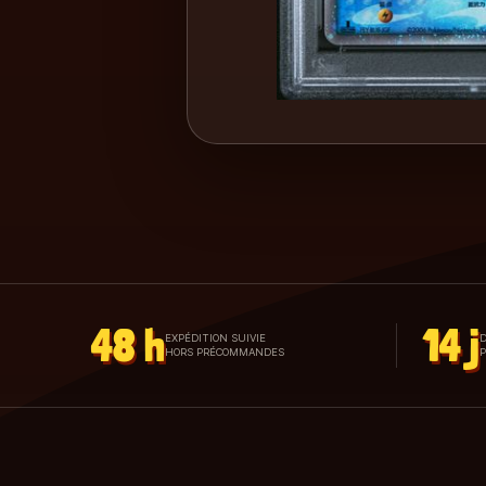
48 h
14 j
EXPÉDITION SUIVIE
D
HORS PRÉCOMMANDES