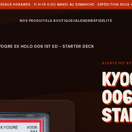
VEAUX HORAIRES · 11 H–19 H DU MARDI AU DIMANCHE · EXPÉDITION SOUS 
NOS PRODUITS
LA BOUTIQUE
CALENDRIER
FIDÉLITÉ
YOGRE EX HOLO 006 1ST ED - STARTER DECK
ALERTE HIT B
KYO
006
STA