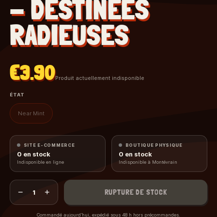
- DÉSTINÉES
RADIEUSES
€3.90
Produit actuellement indisponible
ÉTAT
Near Mint
SITE E-COMMERCE
BOUTIQUE PHYSIQUE
0
en stock
0
en stock
Indisponible en ligne
Indisponible à Montévrain
−
+
RUPTURE DE STOCK
1
Commandé aujourd’hui, expédié sous 48 h hors précommandes.