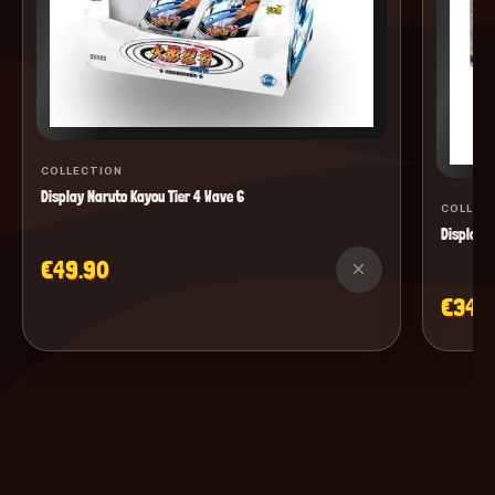
COLLECTION
Display Naruto Kayou Tier 4 Wave 6
COLLEC
Display M
€49.90
×
€34.