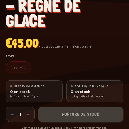
- RÈGNE DE
GLACE
€45.00
Produit actuellement indisponible
ÉTAT
Near Mint
SITE E-COMMERCE
BOUTIQUE PHYSIQUE
0
en stock
0
en stock
Indisponible en ligne
Indisponible à Montévrain
−
+
RUPTURE DE STOCK
1
Commandé aujourd’hui, expédié sous 48 h hors précommandes.