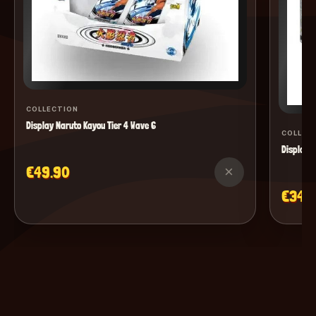
COLLECTION
Display Naruto Kayou Tier 4 Wave 6
COLLEC
Display M
€49.90
×
€34.