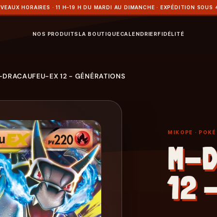
VEAUX HORAIRES · 11 H–19 H DU MARDI AU DIMANCHE · EXPÉDITION SOUS 
NOS PRODUITS
LA BOUTIQUE
CALENDRIER
FIDÉLITÉ
-DRACAUFEU-EX 12 - GÉNÉRATIONS
MIKOPE
· POK
M-D
12 