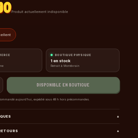
90
Produit actuellement indisponible
ellent
MERCE
BOUTIQUE PHYSIQUE
1
en stock
gne
Retrait à Montévrain
DISPONIBLE EN BOUTIQUE
ommandé aujourd’hui, expédié sous 48 h hors précommandes.
IQUES
+
 RETOURS
+