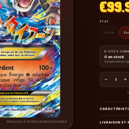
€99.
ÉTAT
Good
Exc
SITE E-COM
0
en stock
Indisponible en li
−
+
1
C
CARACTÉRIST
DÉPLACEZ LE POINTEUR POUR EXPLORER
LIVRAISON ET