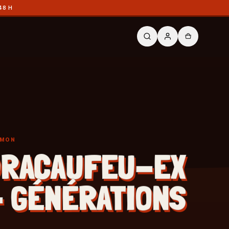
48 H
ÉMON
RACAUFEU-EX
- GÉNÉRATIONS