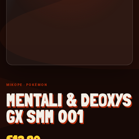
MIKOPE
· POKÉMON
MENTALI & DEOXYS
GX SMM 001