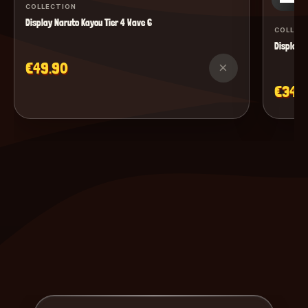
COLLECTION
Display Naruto Kayou Tier 4 Wave 6
COLLEC
Display M
€49.90
×
€34.