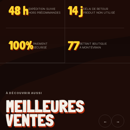
48 h
14 j
EXPÉDITION SUIVIE
DÉLAI DE RETOUR
HORS PRÉCOMMANDES
PRODUIT NON UTILISÉ
100%
77
PAIEMENT
RETRAIT BOUTIQUE
SÉCURISÉ
À MONTÉVRAIN
À DÉCOUVRIR AUSSI
MEILLEURES
VENTES
←
→