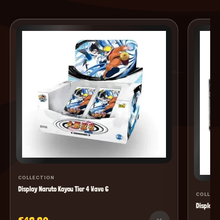
COLLECTION
Display Naruto Kayou Tier 4 Wave 6
COLLEC
Display M