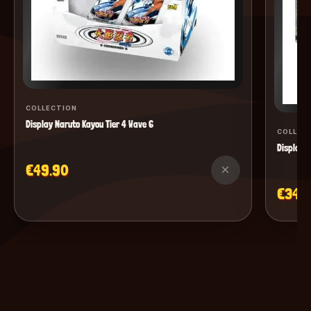
COLLECTION
Display Naruto Kayou Tier 4 Wave 6
COLLEC
Display M
€49.90
×
€34.