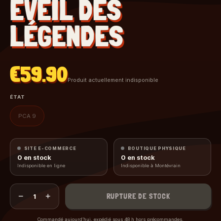
ÉVEIL DES
LÉGENDES
€59.90
Produit actuellement indisponible
ÉTAT
PCA 9
SITE E-COMMERCE
BOUTIQUE PHYSIQUE
0
en stock
0
en stock
Indisponible en ligne
Indisponible à Montévrain
−
+
RUPTURE DE STOCK
1
Commandé aujourd’hui, expédié sous 48 h hors précommandes.