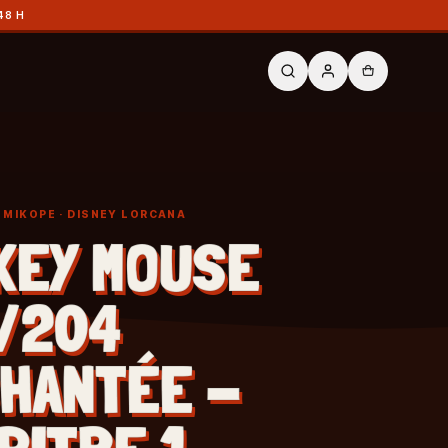
48 H
Y MIKOPE
· DISNEY LORCANA
KEY MOUSE
/204
HANTÉE -