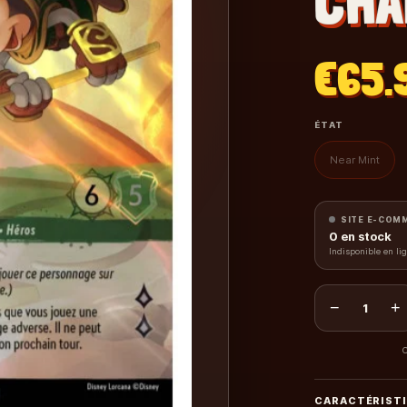
CHA
€65.
ÉTAT
Near Mint
SITE E-COM
0
en stock
Indisponible en li
−
+
1
C
CARACTÉRIST