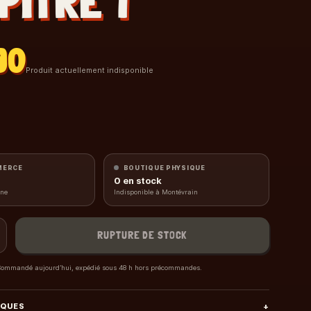
PITRE 1
90
Produit actuellement indisponible
MERCE
BOUTIQUE PHYSIQUE
0
en stock
gne
Indisponible à Montévrain
RUPTURE DE STOCK
ommandé aujourd’hui, expédié sous 48 h hors précommandes.
IQUES
+