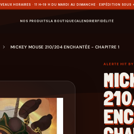
VEAUX HORAIRES · 11 H–19 H DU MARDI AU DIMANCHE · EXPÉDITION SOUS 
NOS PRODUITS
LA BOUTIQUE
CALENDRIER
FIDÉLITÉ
MICKEY MOUSE 210/204 ENCHANTÉE - CHAPITRE 1
ALERTE HIT B
MIC
210
ENC