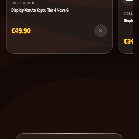
COLLECTION
Display Naruto Kayou Tier 4 Wave 6
COLLEC
Display M
€49.90
×
€34.