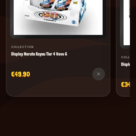
COLLECTION
Display Naruto Kayou Tier 4 Wave 6
COLLEC
Display M
€49.90
×
€34.