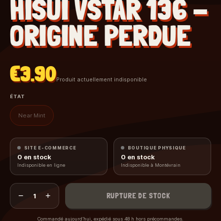
HISUI VSTAR 136 -
ORIGINE PERDUE
€3.90
Produit actuellement indisponible
ÉTAT
Near Mint
SITE E-COMMERCE
BOUTIQUE PHYSIQUE
0
en stock
0
en stock
Indisponible en ligne
Indisponible à Montévrain
−
+
RUPTURE DE STOCK
1
Commandé aujourd’hui, expédié sous 48 h hors précommandes.