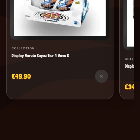
COLLECTION
Display Naruto Kayou Tier 4 Wave 6
COLLEC
Display M
€49.90
×
€34.