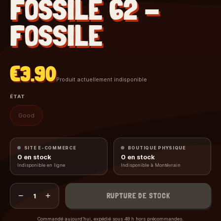
FOSSILE 62 -
FOSSILE
€3.90
Produit actuellement indisponible
ÉTAT
Good
SITE E-COMMERCE
BOUTIQUE PHYSIQUE
0
en stock
0
en stock
Indisponible en ligne
Indisponible à Montévrain
−
+
RUPTURE DE STOCK
1
Commandé aujourd’hui, expédié sous 48 h hors précommandes.