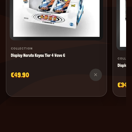
COLLECTION
Display Naruto Kayou Tier 4 Wave 6
COLLEC
Display M
€49.90
×
€34.