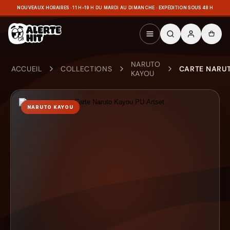
NOUVEAUX HORAIRES · 11 H–19 H DU MARDI AU DIMANCHE · EXPÉDITION SOUS 48 H
NARUTO
ACCUEIL
COLLECTIONS
CARTE NARUT
KAYOU
NARUTO KAYOU