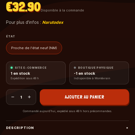
€32.90
Disponible à la commande
Pour plus d'infos :
Narutodex
ÉTAT
Proche de l'état neuf (NM)
SITE E-COMMERCE
BOUTIQUE PHYSIQUE
1
en stock
-1
en stock
Expédition sous 48 h
Indisponible à Montévrain
−
+
AJOUTER AU PANIER
1
Commandé aujourd’hui, expédié sous 48 h hors précommandes.
+
DESCRIPTION