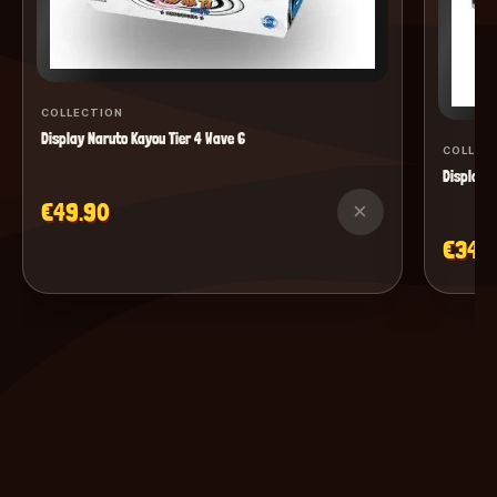
COLLECTION
Display Naruto Kayou Tier 4 Wave 6
COLLEC
Display M
€49.90
×
€34.