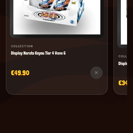
COLLECTION
Display Naruto Kayou Tier 4 Wave 6
COLLEC
Display M
€49.90
×
€34.