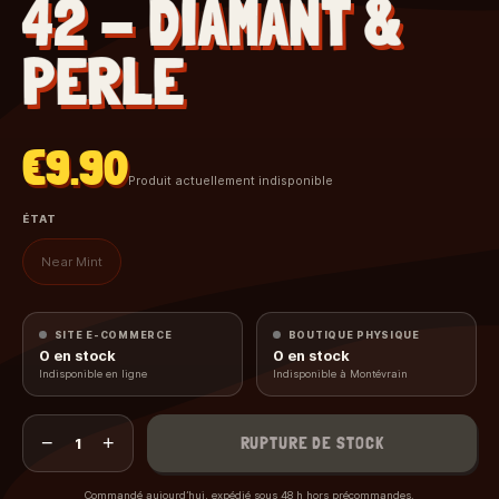
42 - DIAMANT &
PERLE
€9.90
Produit actuellement indisponible
ÉTAT
Near Mint
SITE E-COMMERCE
BOUTIQUE PHYSIQUE
0
en stock
0
en stock
Indisponible en ligne
Indisponible à Montévrain
−
+
RUPTURE DE STOCK
1
Commandé aujourd’hui, expédié sous 48 h hors précommandes.