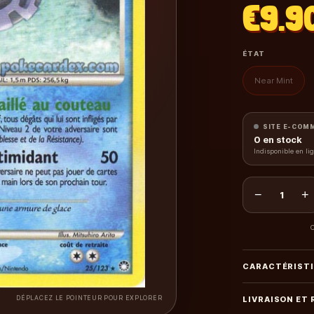
€9.9
ÉTAT
Near Mint
SITE E-COM
0
en stock
Indisponible en li
−
+
1
C
CARACTÉRIST
DÉPLACEZ LE POINTEUR POUR EXPLORER
LIVRAISON ET