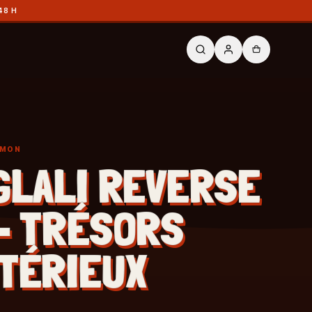
48 H
ÉMON
GLALI REVERSE
- TRÉSORS
TÉRIEUX