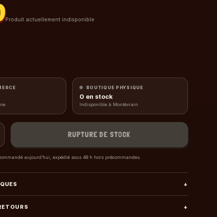
0
Produit actuellement indisponible
MERCE
BOUTIQUE PHYSIQUE
0
en stock
gne
Indisponible à Montévrain
RUPTURE DE STOCK
ommandé aujourd’hui, expédié sous 48 h hors précommandes.
IQUES
+
 RETOURS
+