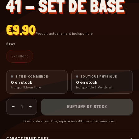
41 - SET DE BASE
€9.90
Produit actuellement indisponible
ÉTAT
Excellent
SITE E-COMMERCE
BOUTIQUE PHYSIQUE
0
en stock
0
en stock
Indisponible en ligne
Indisponible à Montévrain
−
+
RUPTURE DE STOCK
1
Commandé aujourd’hui, expédié sous 48 h hors précommandes.
CARACTÉRISTIQUES
+