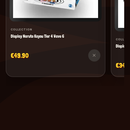
COLLECTION
Display Naruto Kayou Tier 4 Wave 6
COLLEC
Display M
€49.90
×
€34.