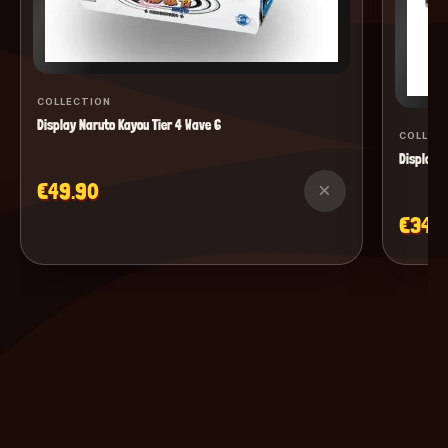
COLLECTION
Display Naruto Kayou Tier 4 Wave 6
COLLEC
Display M
€49.90
×
€34.