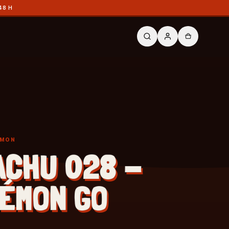
48 H
ÉMON
ACHU 028 -
ÉMON GO