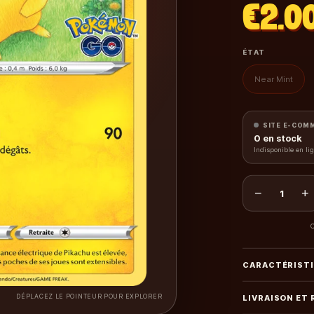
€2.0
ÉTAT
Near Mint
SITE E-COM
0
en stock
Indisponible en li
−
+
1
C
CARACTÉRIST
DÉPLACEZ LE POINTEUR POUR EXPLORER
LIVRAISON ET