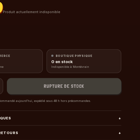
0
Produit actuellement indisponible
MERCE
BOUTIQUE PHYSIQUE
0
en stock
gne
Indisponible à Montévrain
RUPTURE DE STOCK
ommandé aujourd’hui, expédié sous 48 h hors précommandes.
IQUES
+
 RETOURS
+