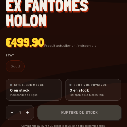
EX FANTÔMES
HOLON
€499.90
Produit actuellement indisponible
ÉTAT
Good
SITE E-COMMERCE
BOUTIQUE PHYSIQUE
0
en stock
0
en stock
Indisponible en ligne
Indisponible à Montévrain
−
+
RUPTURE DE STOCK
1
Commandé aujourd’hui, expédié sous 48 h hors précommandes.