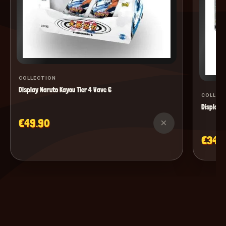
COLLECTION
Display Naruto Kayou Tier 4 Wave 6
COLLEC
Display M
€49.90
×
€34.