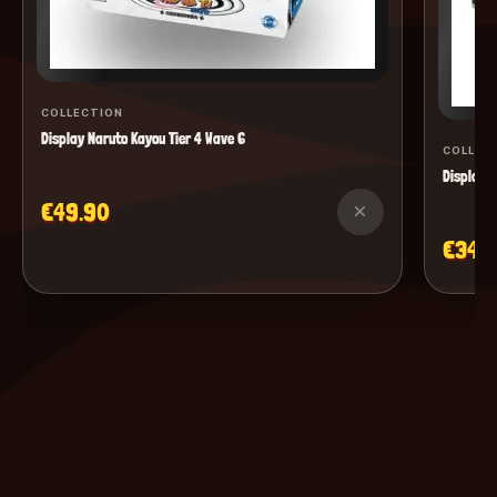
COLLECTION
Display Naruto Kayou Tier 4 Wave 6
COLLEC
Display M
€49.90
×
€34.