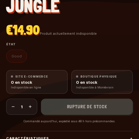
JUNGLE
€14.90
Produit actuellement indisponible
ÉTAT
Good
SITE E-COMMERCE
BOUTIQUE PHYSIQUE
0
en stock
0
en stock
Indisponible en ligne
Indisponible à Montévrain
−
+
RUPTURE DE STOCK
1
Commandé aujourd’hui, expédié sous 48 h hors précommandes.
CARACTÉRISTIQUES
+