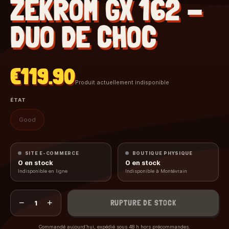
ZEKROM GX 162 -
DUO DE CHOC
€119.90
Produit actuellement indisponible
ÉTAT
Good
SITE E-COMMERCE
BOUTIQUE PHYSIQUE
0
en stock
0
en stock
Indisponible en ligne
Indisponible à Montévrain
−
+
RUPTURE DE STOCK
1
Commandé aujourd’hui, expédié sous 48 h hors précommandes.