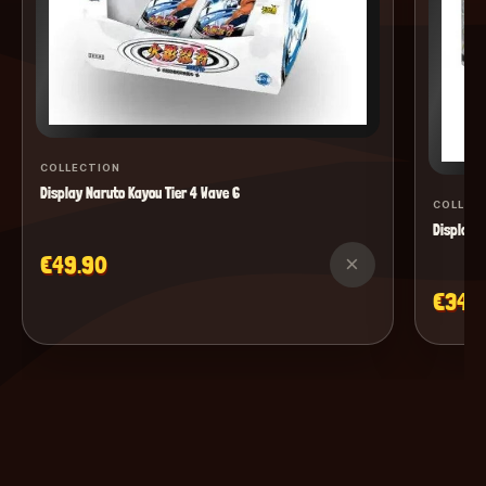
COLLECTION
Display Naruto Kayou Tier 4 Wave 6
COLLEC
Display M
€49.90
×
€34.