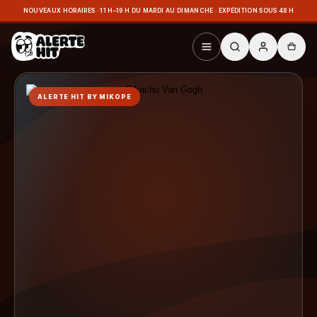
NOUVEAUX HORAIRES · 11 H–19 H DU MARDI AU DIMANCHE · EXPÉDITION SOUS 48 H
ALERTE HIT BY MIKOPE