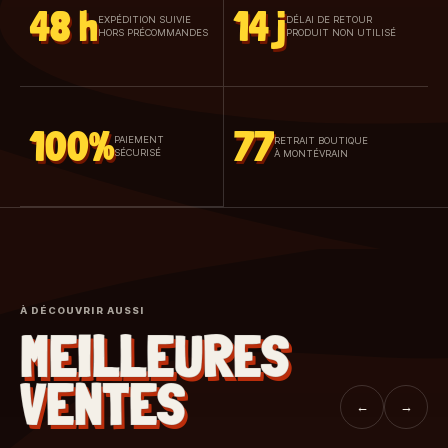
48 h
14 j
EXPÉDITION SUIVIE
DÉLAI DE RETOUR
HORS PRÉCOMMANDES
PRODUIT NON UTILISÉ
100%
77
PAIEMENT
RETRAIT BOUTIQUE
SÉCURISÉ
À MONTÉVRAIN
À DÉCOUVRIR AUSSI
MEILLEURES
VENTES
←
→