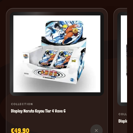
COLLECTION
Display Naruto Kayou Tier 4 Wave 6
COLLEC
Display M
€49.90
×