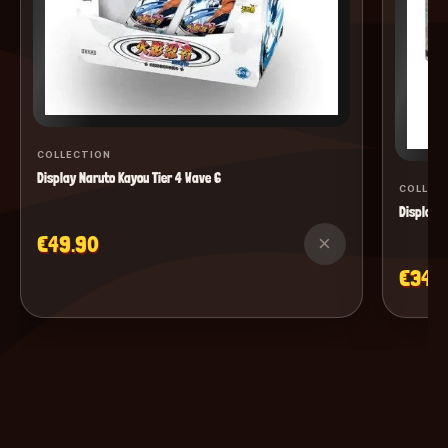
COLLECTION
Display Naruto Kayou Tier 4 Wave 6
COLLEC
Display M
€49.90
×
€34.