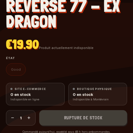
REVERSE 77 - EX
DRAGON
€19.90
Produit actuellement indisponible
ÉTAT
Good
SITE E-COMMERCE
BOUTIQUE PHYSIQUE
0
en stock
0
en stock
Indisponible en ligne
Indisponible à Montévrain
−
+
RUPTURE DE STOCK
1
Commandé aujourd’hui, expédié sous 48 h hors précommandes.