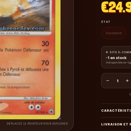
€24.
ÉTAT
Excellent
SITE E-COM
-1
en stock
Indisponible en li
−
+
1
C
CARACTÉRIST
DÉPLACEZ LE POINTEUR POUR EXPLORER
LIVRAISON ET