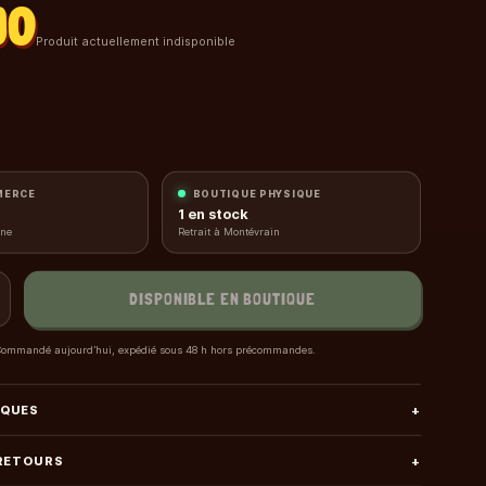
90
Produit actuellement indisponible
MERCE
BOUTIQUE PHYSIQUE
1
en stock
gne
Retrait à Montévrain
DISPONIBLE EN BOUTIQUE
ommandé aujourd’hui, expédié sous 48 h hors précommandes.
IQUES
+
 RETOURS
+