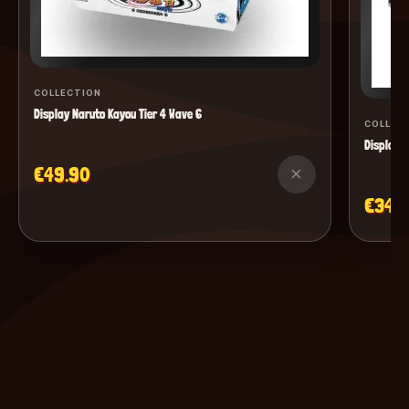
COLLECTION
Display Naruto Kayou Tier 4 Wave 6
COLLEC
Display M
€49.90
×
€34.