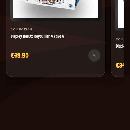
COLLECTION
Display Naruto Kayou Tier 4 Wave 6
COLLEC
Display M
€49.90
×
€34.