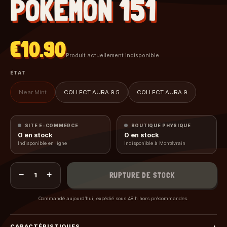
POKEMON 151
€10.90
Produit actuellement indisponible
ÉTAT
Near Mint
COLLECT AURA 9.5
COLLECT AURA 9
SITE E-COMMERCE
BOUTIQUE PHYSIQUE
0
en stock
0
en stock
Indisponible en ligne
Indisponible à Montévrain
−
+
RUPTURE DE STOCK
1
Commandé aujourd’hui, expédié sous 48 h hors précommandes.
CARACTÉRISTIQUES
+