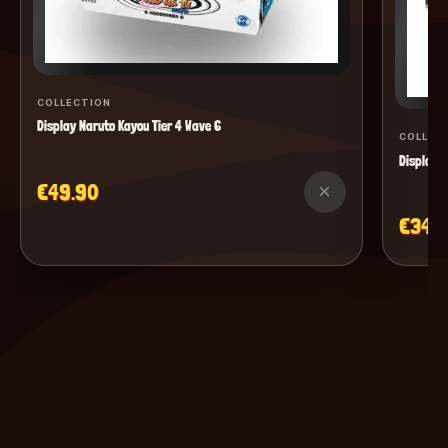
COLLECTION
Display Naruto Kayou Tier 4 Wave 6
COLLEC
Display M
€49.90
×
€34.