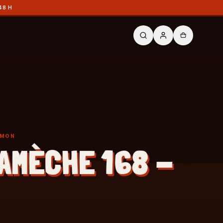
48 H
ÉMON
AMÈCHE 168 -