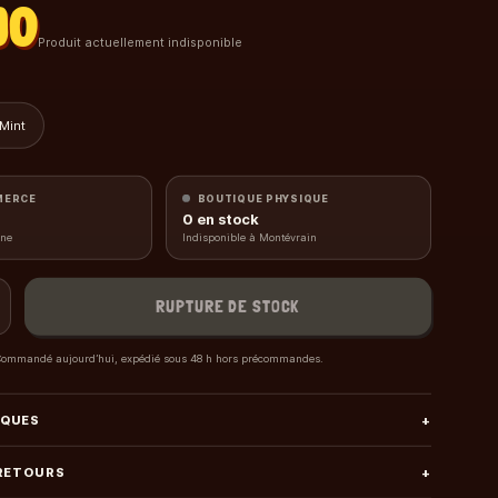
90
Produit actuellement indisponible
Mint
MERCE
BOUTIQUE PHYSIQUE
0
en stock
gne
Indisponible à Montévrain
RUPTURE DE STOCK
ommandé aujourd’hui, expédié sous 48 h hors précommandes.
IQUES
+
 RETOURS
+