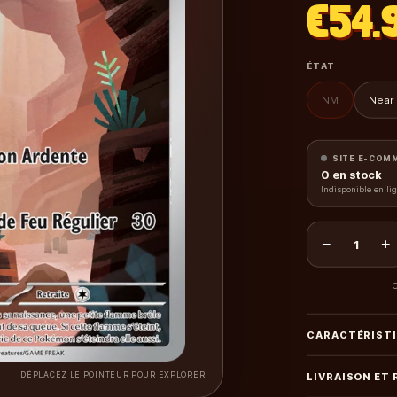
€54.
ÉTAT
NM
Near 
SITE E-COM
0
en stock
Indisponible en li
−
+
1
C
CARACTÉRIST
DÉPLACEZ LE POINTEUR POUR EXPLORER
LIVRAISON ET