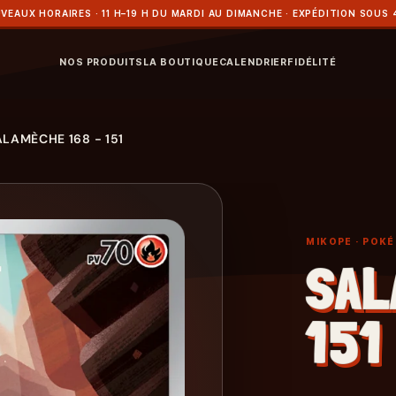
VEAUX HORAIRES · 11 H–19 H DU MARDI AU DIMANCHE · EXPÉDITION SOUS 
NOS PRODUITS
LA BOUTIQUE
CALENDRIER
FIDÉLITÉ
ALAMÈCHE 168 - 151
MIKOPE
· POK
SAL
151