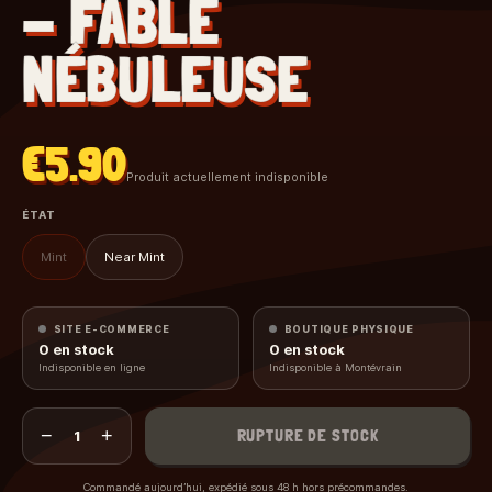
- FABLE
NÉBULEUSE
€5.90
Produit actuellement indisponible
ÉTAT
Mint
Near Mint
SITE E-COMMERCE
BOUTIQUE PHYSIQUE
0
en stock
0
en stock
Indisponible en ligne
Indisponible à Montévrain
−
+
RUPTURE DE STOCK
1
Commandé aujourd’hui, expédié sous 48 h hors précommandes.