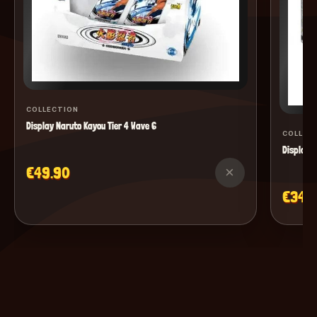
COLLECTION
Display Naruto Kayou Tier 4 Wave 6
COLLEC
Display M
€49.90
×
€34.