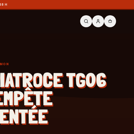
48 H
ÉMON
IATROCE TG06
EMPÊTE
ENTÉE