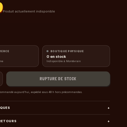
0
Produit actuellement indisponible
MERCE
BOUTIQUE PHYSIQUE
0
en stock
gne
Indisponible à Montévrain
RUPTURE DE STOCK
ommandé aujourd’hui, expédié sous 48 h hors précommandes.
IQUES
+
 RETOURS
+