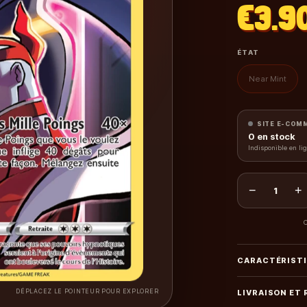
€3.9
ÉTAT
Near Mint
SITE E-COM
0
en stock
Indisponible en li
−
+
1
C
CARACTÉRIST
DÉPLACEZ LE POINTEUR POUR EXPLORER
LIVRAISON ET