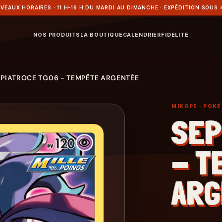
VEAUX HORAIRES · 11 H–19 H DU MARDI AU DIMANCHE · EXPÉDITION SOUS 
NOS PRODUITS
LA BOUTIQUE
CALENDRIER
FIDÉLITÉ
EPIATROCE TG06 - TEMPÊTE ARGENTÉE
MIKOPE
· POK
SEP
- T
ARG