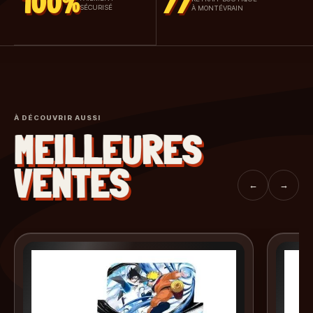
100%
77
SÉCURISÉ
À MONTÉVRAIN
À DÉCOUVRIR AUSSI
MEILLEURES
VENTES
←
→