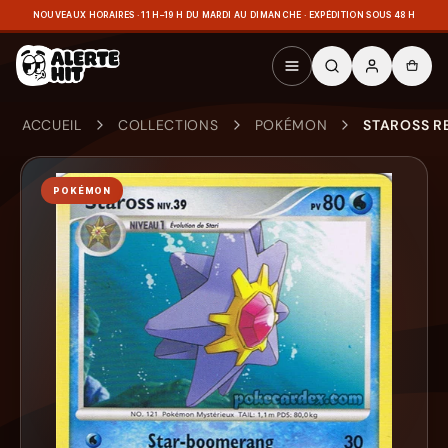
NOUVEAUX HORAIRES · 11 H–19 H DU MARDI AU DIMANCHE · EXPÉDITION SOUS 48 H
ACCUEIL
COLLECTIONS
POKÉMON
STAROSS RE
POKÉMON